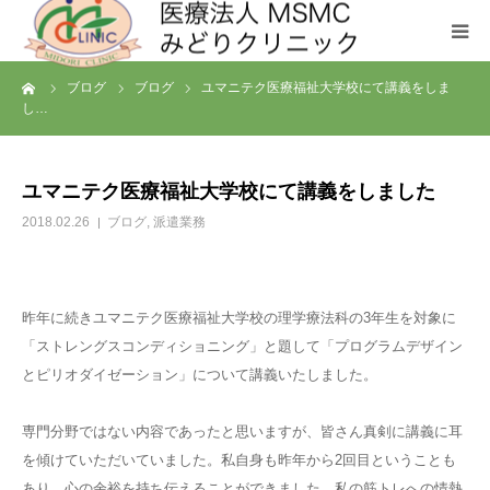
ーム
ブログ
ブログ
ユマニテク医療福祉大学校にて講義をしま
クリニックについて
し…
診療科目
ユマニテク医療福祉大学校にて講義をしました
お問い合わせ
2018.02.26
ブログ
,
派遣業務
メディカルフィットネス SHL
昨年に続きユマニテク医療福祉大学校の理学療法科の3年生を対象に
「ストレングスコンディショニング」と題して「プログラムデザイン
とピリオダイゼーション」について講義いたしました。
専門分野ではない内容であったと思いますが、皆さん真剣に講義に耳
を傾けていただいていました。私自身も昨年から2回目ということも
あり、心の余裕を持ち伝えることができました。私の筋トレへの情熱