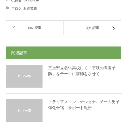
投稿者:
Setoguchi
ブログ
,
派遣業務
前の記事
次の記事
関連記事
三重県立名張高校にて「下肢の障害予
防」をテーマに講師をさせて…
トライアスロン ナショナルチーム男子
強化合宿 サポート報告