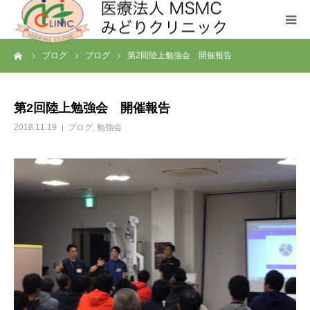
ーム
ブログ
ブログ
第2回陸上勉強会 開催報告
クリニックについて
診療科目
第2回陸上勉強会 開催報告
2018.11.19
ブログ
,
勉強会
お問い合わせ
メディカルフィットネス SHL