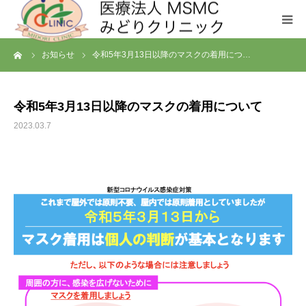
ーム
お知らせ
令和5年3月13日以降のマスクの着用につ…
クリニックについて
診療科目
令和5年3月13日以降のマスクの着用について
2023.03.7
お問い合わせ
メディカルフィットネス SHL