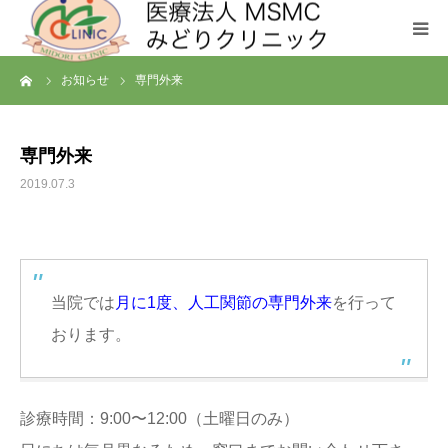
ーム
お知らせ
専門外来
クリニックについて
診療科目
専門外来
2019.07.3
お問い合わせ
メディカルフィットネス SHL
当院では
月に1度、人工関節の専門外来
を行って
おります。
診療時間：9:00〜12:00（土曜日のみ）