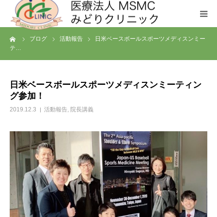
ーム
ブログ
活動報告
日米ベースボールスポーツメディスンミー
クリニックについて
テ…
診療科目
日米ベースボールスポーツメディスンミーティン
グ参加！
お問い合わせ
2019.12.3
活動報告
,
院長講義
メディカルフィットネス SHL